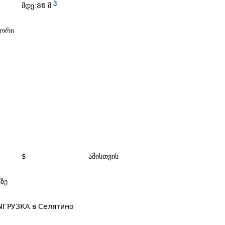
მდე:86 მ 
3
ტორი
$
ამისთვის
ზე
ГРУЗКА в Селятино 