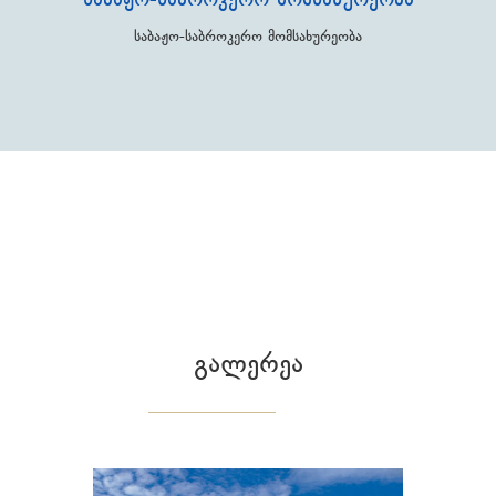
საბაჟო-საბროკერო მომსახურეობა
ᲒᲐᲚᲔᲠᲔᲐ