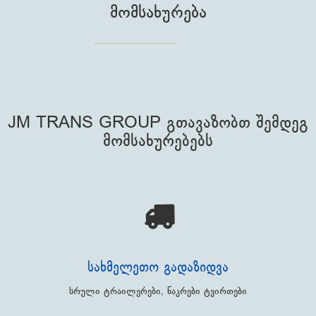
ᲛᲝᲛᲡᲐᲮᲣᲠᲔᲑᲐ
JM TRANS GROUP გთავაზობთ შემდეგ
მომსახურებებს
ᲡᲐᲮᲛᲔᲚᲔᲗᲝ ᲒᲐᲓᲐᲖᲘᲓᲕᲐ
სრული ტრაილერები, ნაკრები ტვირთები